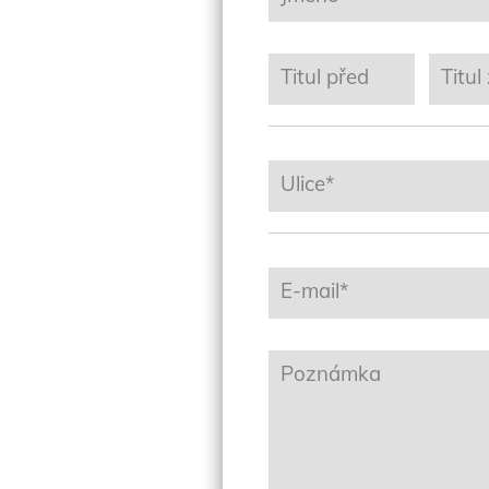
Titul před
Titul
Ulice*
E-mail*
Poznámka