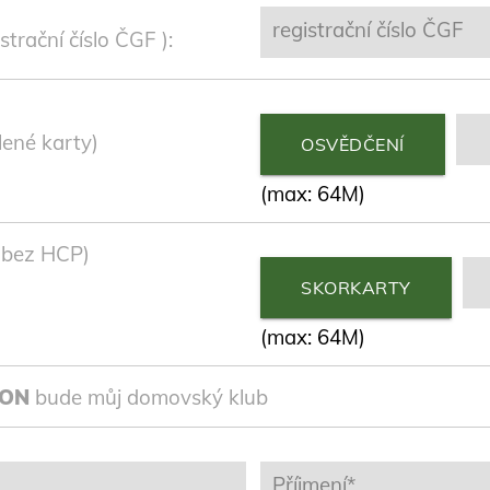
registrační číslo ČGF
trační číslo ČGF ):
lené karty)
OSVĚDČENÍ
(max: 64M)
e bez HCP)
SKORKARTY
(max: 64M)
LON
bude můj domovský klub
Příjmení*