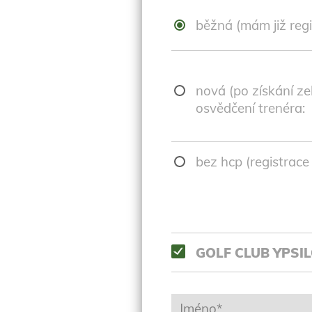
běžná (mám již regis
nová (po získání ze
osvědčení trenéra:
bez hcp (registrac
GOLF CLUB YPSI
Jméno*