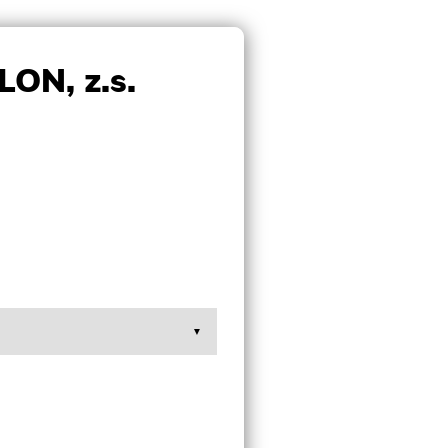
ON, z.s.
▼