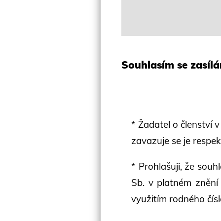
Souhlasím se zasíl
* Žadatel o členství
zavazuje se je respe
* Prohlašuji, že sou
Sb. v platném znění
využitím rodného čís