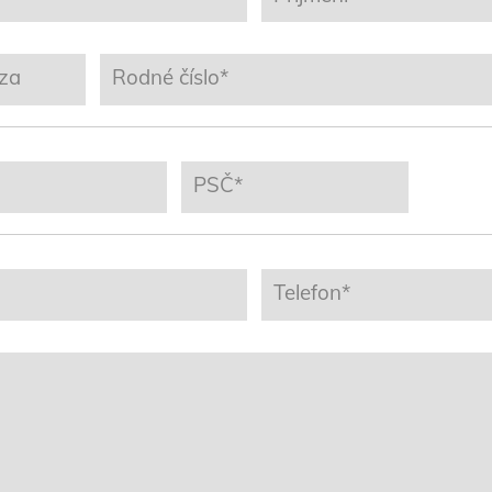
 za
Rodné číslo*
PSČ*
Telefon*